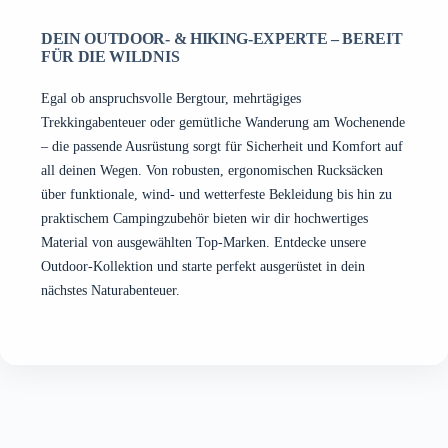
können
können
auf
auf
DEIN OUTDOOR- & HIKING-EXPERTE – BEREIT
der
der
FÜR DIE WILDNIS
Produktseite
Produktseite
gewählt
gewählt
Egal ob anspruchsvolle Bergtour, mehrtägiges
werden
werden
Trekkingabenteuer oder gemütliche Wanderung am Wochenende
– die passende Ausrüstung sorgt für Sicherheit und Komfort auf
all deinen Wegen. Von robusten, ergonomischen Rucksäcken
über funktionale, wind- und wetterfeste Bekleidung bis hin zu
praktischem Campingzubehör bieten wir dir hochwertiges
Material von ausgewählten Top-Marken. Entdecke unsere
Outdoor-Kollektion und starte perfekt ausgerüstet in dein
nächstes Naturabenteuer.