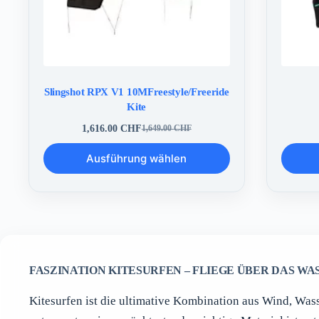
Slingshot RPX V1 10MFreestyle/Freeride
Kite
1,616.00
CHF
1,649.00
CHF
Ursprünglicher
Aktueller
Preis
Preis
Dieses
Dieses
Ausführung wählen
war:
ist:
Produkt
Produkt
1,649.00 CHF
1,616.00 CHF.
weist
weist
mehrere
mehrere
Varianten
Variante
auf.
auf.
Die
Die
Optionen
Optione
können
können
auf
auf
FASZINATION KITESURFEN – FLIEGE ÜBER DAS WA
der
der
Produktseite
Produkts
Kitesurfen ist die ultimative Kombination aus Wind, Wass
gewählt
gewählt
werden
werden