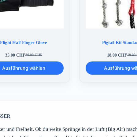
Flight Half Finger Glove
Pigtail Kit Standa
35.00
CHF
18.00
CHF
36.00
CHF
19.00
Ursprünglicher
Aktueller
Urspr
Aktuel
Preis
Preis
Preis
Preis
Dieses
Ausführung wählen
war:
ist:
Ausführung w
war:
ist:
Produkt
36.00 CHF
35.00 CHF.
19.00
18.00
weist
mehrere
n
Varianten
auf.
Die
n
Optionen
können
auf
SSER
der
eite
Produktseite
er und Freiheit. Ob du weite Sprünge in der Luft (Big Air) mac
gewählt
werden