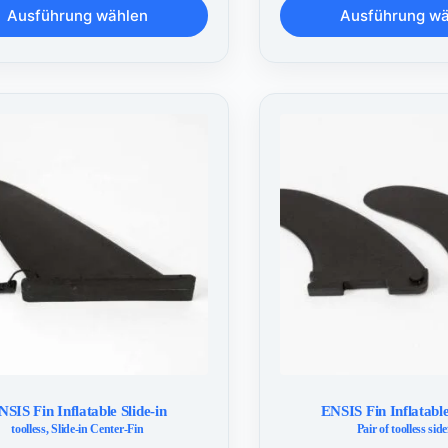
Dieses
Ausführung wählen
Ausführung w
Produkt
weist
mehrere
n
Varianten
auf.
Die
n
Optionen
können
auf
der
eite
Produktseite
gewählt
werden
NSIS Fin Inflatable Slide-in
ENSIS Fin Inflatable
toolless, Slide-in Center-Fin
Pair of toolless side