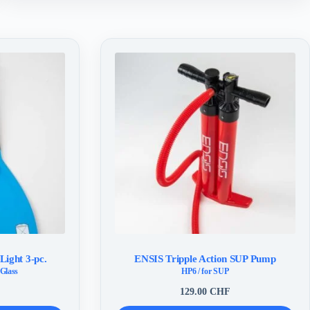
ight 3-pc.
ENSIS Tripple Action SUP Pump
rGlass
HP6 / for SUP
129.00
CHF