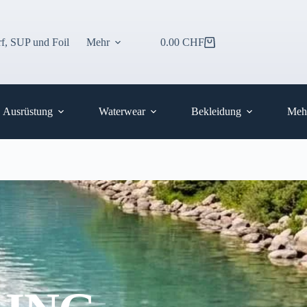
f, SUP und Foil
Mehr
0.00
CHF
Warenkorb
Ausrüstung
Waterwear
Bekleidung
Meh