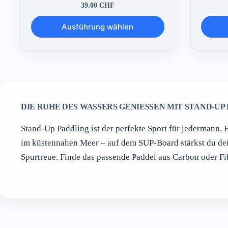
39.00
CHF
Dieses
Dieses
Ausführung wählen
Produkt
Produkt
weist
weist
mehrere
mehrere
Varianten
Variante
auf.
auf.
Die
Die
Optionen
Optione
können
können
auf
auf
DIE RUHE DES WASSERS GENIESSEN MIT STAND-UP 
der
der
Produktseite
Produkts
Stand-Up Paddling ist der perfekte Sport für jedermann. 
gewählt
gewählt
werden
werden
im küstennahen Meer – auf dem SUP-Board stärkst du dei
Spurtreue. Finde das passende Paddel aus Carbon oder F