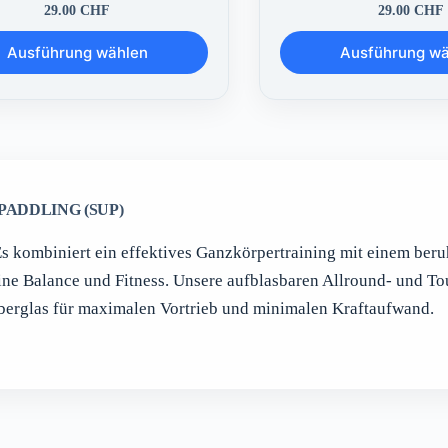
29.00
CHF
29.00
CHF
Dieses
Ausführung wählen
Ausführung w
Produkt
weist
mehrere
n
Varianten
auf.
Die
n
Optionen
können
auf
PADDLING (SUP)
der
eite
Produktseite
Es kombiniert ein effektives Ganzkörpertraining mit einem ber
gewählt
werden
ne Balance und Fitness. Unsere aufblasbaren Allround- und Tou
iberglas für maximalen Vortrieb und minimalen Kraftaufwand.