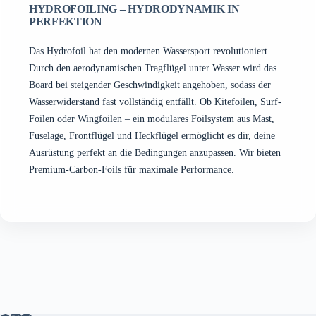
auf
auf
HYDROFOILING – HYDRODYNAMIK IN
der
der
PERFEKTION
Produktseite
Produktseite
gewählt
gewählt
Das Hydrofoil hat den modernen Wassersport revolutioniert.
werden
werden
Durch den aerodynamischen Tragflügel unter Wasser wird das
Board bei steigender Geschwindigkeit angehoben, sodass der
Wasserwiderstand fast vollständig entfällt. Ob Kitefoilen, Surf-
Foilen oder Wingfoilen – ein modulares Foilsystem aus Mast,
Fuselage, Frontflügel und Heckflügel ermöglicht es dir, deine
Ausrüstung perfekt an die Bedingungen anzupassen. Wir bieten
Premium-Carbon-Foils für maximale Performance.