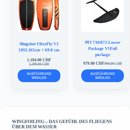
auf
auf
der
der
Produktseite
Produktseite
gewählt
gewählt
werden
werden
PFI 730/872 Lower
Slingshot UltraFly V1
Package V1Foil
105L165cm × 69.8 cm
package
1,184.00
CHF
979.00
CHF
Ursprünglicher
Aktueller
999.00
CHF
1,209.00
CHF
Ursprünglicher
Aktueller
Preis
Preis
Preis
Preis
Dieses
Dieses
war:
ist:
AUSFÜHRUNG
AUSFÜHRUNG
war:
ist:
Produkt
Produkt
WÄHLEN
WÄHLEN
1,209.00 CHF
1,184.00 CHF.
999.00 CHF
979.00 CHF.
weist
weist
mehrere
mehrere
Varianten
Varianten
auf.
auf.
Die
Die
Optionen
Optionen
können
können
auf
auf
WINGFOILING – DAS GEFÜHL DES FLIEGENS
der
der
ÜBER DEM WASSER
Produktseite
Produktseite