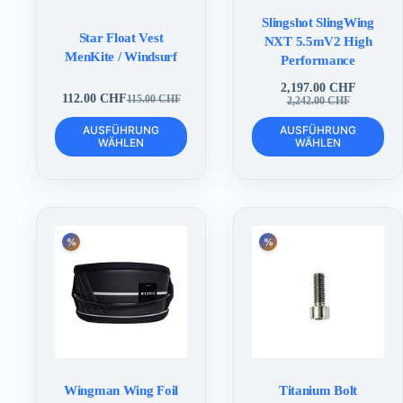
Slingshot SlingWing
Star Float Vest
NXT 5.5mV2 High
MenKite / Windsurf
Performance
2,197.00
CHF
112.00
CHF
Ursprünglicher
Aktueller
115.00
CHF
2,242.00
CHF
Ursprünglicher
Aktueller
Preis
Preis
Preis
Preis
Dieses
Dieses
war:
ist:
AUSFÜHRUNG
AUSFÜHRUNG
war:
ist:
Produkt
Produkt
WÄHLEN
WÄHLEN
2,242.00 CHF
2,197.00 CHF.
115.00 CHF
112.00 CHF.
weist
weist
mehrere
mehrere
Varianten
Varianten
auf.
auf.
Die
Die
Optionen
Optionen
können
können
auf
auf
der
der
Produktseite
Produktseite
gewählt
gewählt
werden
werden
Wingman Wing Foil
Titanium Bolt