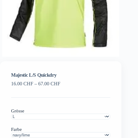
Majestic L/S Quickdry
Preisspanne:
16.00
CHF
–
67.00
CHF
16.00 CHF
bis
67.00 CHF
Grösse
Farbe