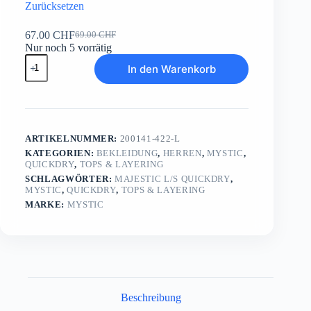
Zurücksetzen
67.00
CHF
69.00
CHF
Ursprünglicher
Aktueller
Nur noch 5 vorrätig
Preis
Preis
Majestic
war:
ist:
In den Warenkorb
L/S
69.00 CHF
67.00 CHF.
Quickdry
Menge
ARTIKELNUMMER:
200141-422-L
KATEGORIEN:
BEKLEIDUNG
,
HERREN
,
MYSTIC
,
QUICKDRY
,
TOPS & LAYERING
SCHLAGWÖRTER:
MAJESTIC L/S QUICKDRY
,
MYSTIC
,
QUICKDRY
,
TOPS & LAYERING
MARKE:
MYSTIC
Beschreibung