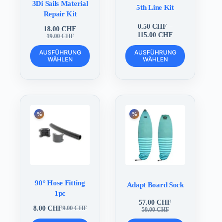
3Di Sails Material
5th Line Kit
Repair Kit
0.50
CHF
–
18.00
CHF
Preisspanne:
115.00
CHF
Ursprünglicher
Aktueller
19.00
CHF
0.50 CHF
Preis
Preis
Dieses
Dieses
bis
war:
ist:
AUSFÜHRUNG
AUSFÜHRUNG
Produkt
Produkt
WÄHLEN
WÄHLEN
115.00 CHF
19.00 CHF
18.00 CHF.
weist
weist
mehrere
mehrere
Varianten
Varianten
auf.
auf.
Die
Die
Optionen
Optionen
können
können
auf
auf
der
der
Produktseite
Produktseite
gewählt
gewählt
werden
werden
90° Hose Fitting
Adapt Board Sock
1pc
57.00
CHF
8.00
CHF
Ursprünglicher
Aktueller
9.00
CHF
59.00
CHF
Ursprünglicher
Aktueller
Preis
Preis
Preis
Preis