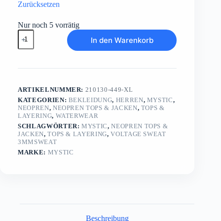
Zurücksetzen
Nur noch 5 vorrätig
Voltage
In den Warenkorb
Sweat
3mmSweat
Menge
ARTIKELNUMMER:
210130-449-XL
KATEGORIEN:
BEKLEIDUNG
,
HERREN
,
MYSTIC
,
NEOPREN
,
NEOPREN TOPS & JACKEN
,
TOPS &
LAYERING
,
WATERWEAR
SCHLAGWÖRTER:
MYSTIC
,
NEOPREN TOPS &
JACKEN
,
TOPS & LAYERING
,
VOLTAGE SWEAT
3MMSWEAT
MARKE:
MYSTIC
Beschreibung