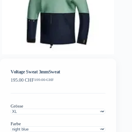
Voltage Sweat 3mmSweat
195.00
CHF
199.00
CHF
Ursprünglicher
Aktueller
Preis
Preis
war:
ist:
199.00 CHF
195.00 CHF.
Grösse
Farbe