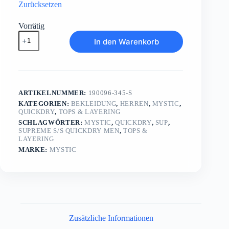
Zurücksetzen
Vorrätig
Supreme
In den Warenkorb
S/S
Quickdry
Men
Menge
ARTIKELNUMMER:
190096-345-S
KATEGORIEN:
BEKLEIDUNG
,
HERREN
,
MYSTIC
,
QUICKDRY
,
TOPS & LAYERING
SCHLAGWÖRTER:
MYSTIC
,
QUICKDRY
,
SUP
,
SUPREME S/S QUICKDRY MEN
,
TOPS &
LAYERING
MARKE:
MYSTIC
Zusätzliche Informationen