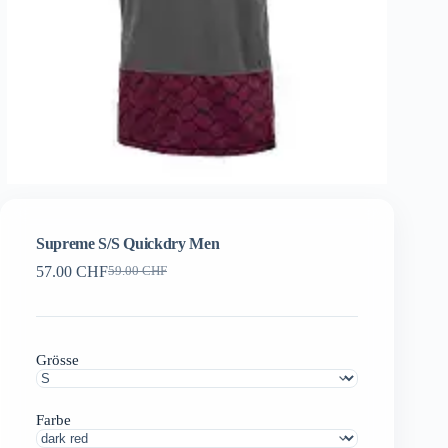
Supreme S/S Quickdry Men
57.00
CHF
59.00
CHF
Ursprünglicher
Aktueller
Preis
Preis
war:
ist:
59.00 CHF
57.00 CHF.
Grösse
Farbe