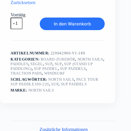
Zurücksetzen
Vorrätig
Pace
In den Warenkorb
Tour
SUP
Paddle180-
220
Menge
ARTIKELNUMMER:
220042900-V1-180
KATEGORIEN:
BOARD-ZUBEHÖR
,
NORTH SAILS
,
PADDLES
,
SEGEL
,
SUP
,
SUP
,
SUP (STAND UP
PADDLING)
,
SUP PADDEL
,
SUP PADDELS
,
TRACTION PADS
,
WINDSURF
SCHLAGWÖRTER:
NORTH SAILS
,
PACE TOUR
SUP PADDLE180-220
,
SUP
,
SUP PADDELS
MARKE:
NORTH SAILS
Zusätzliche Informationen