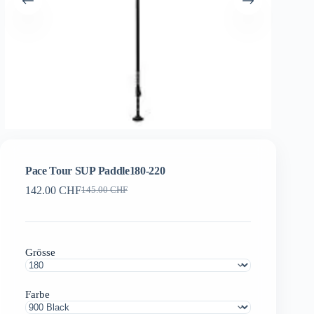
Pace Tour SUP Paddle180-220
142.00
CHF
145.00
CHF
Ursprünglicher
Aktueller
Preis
Preis
war:
ist:
145.00 CHF
142.00 CHF.
Grösse
Farbe