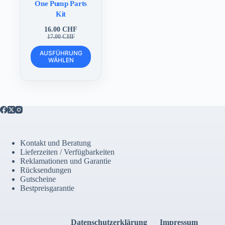
One Pump Parts
Kit
16.00
CHF
Ursprünglicher
Aktueller
17.00
CHF
Preis
Preis
Dieses
war:
ist:
AUSFÜHRUNG
Produkt
WÄHLEN
17.00 CHF
16.00 CHF.
weist
mehrere
Varianten
auf.
Die
Optionen
können
auf
der
Kontakt und Beratung
Produktseite
Lieferzeiten / Verfügbarkeiten
gewählt
Reklamationen und Garantie
werden
Rücksendungen
Gutscheine
Bestpreisgarantie
Datenschutzerklärung
Impressum