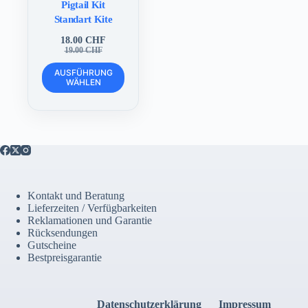
Pigtail Kit
Standart Kite
18.00
CHF
Ursprünglicher
Aktueller
19.00
CHF
Preis
Preis
Dieses
war:
ist:
AUSFÜHRUNG
Produkt
WÄHLEN
19.00 CHF
18.00 CHF.
weist
mehrere
Varianten
auf.
Die
Optionen
können
auf
der
Kontakt und Beratung
Produktseite
Lieferzeiten / Verfügbarkeiten
gewählt
Reklamationen und Garantie
werden
Rücksendungen
Gutscheine
Bestpreisgarantie
Datenschutzerklärung
Impressum