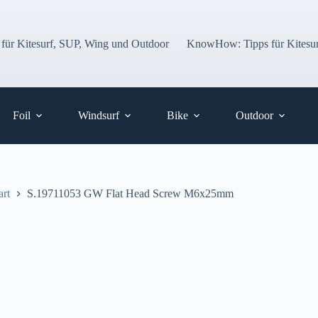
 für Kitesurf, SUP, Wing und Outdoor
KnowHow: Tipps für Kitesur
Foil
Windsurf
Bike
Outdoor
art
S.19711053 GW Flat Head Screw M6x25mm