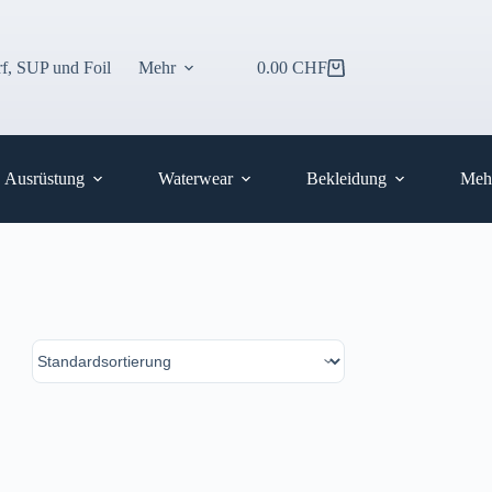
f, SUP und Foil
Mehr
0.00
CHF
Warenkorb
Ausrüstung
Waterwear
Bekleidung
Meh