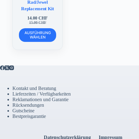
Rad/Jewel
Replacement Kit
14.00
CHF
Ursprünglicher
Aktueller
15.00
CHF
Preis
Preis
Dieses
war:
ist:
AUSFÜHRUNG
Produkt
WÄHLEN
15.00 CHF
14.00 CHF.
weist
mehrere
Varianten
auf.
Die
Optionen
können
auf
der
Kontakt und Beratung
Produktseite
Lieferzeiten / Verfügbarkeiten
gewählt
Reklamationen und Garantie
werden
Rücksendungen
Gutscheine
Bestpreisgarantie
Datenschutzerklärung
Impressum