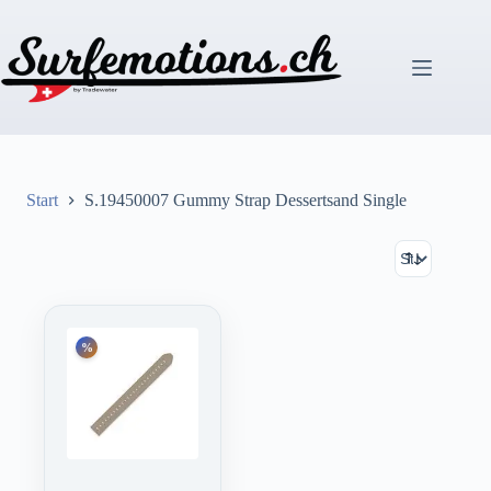
Zum
Inhalt
springen
Start
S.19450007 Gummy Strap Dessertsand Single