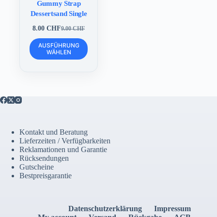
Gummy Strap
Dessertsand Single
8.00
CHF
9.00
CHF
Ursprünglicher
Aktueller
Preis
Preis
Dieses
AUSFÜHRUNG
war:
ist:
Produkt
WÄHLEN
9.00 CHF
8.00 CHF.
weist
mehrere
Varianten
auf.
Die
Optionen
können
auf
der
Kontakt und Beratung
Produktseite
Lieferzeiten / Verfügbarkeiten
gewählt
Reklamationen und Garantie
werden
Rücksendungen
Gutscheine
Bestpreisgarantie
Datenschutzerklärung
Impressum