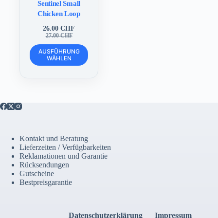
Sentinel Small
Chicken Loop
26.00
CHF
Ursprünglicher
Aktueller
27.00
CHF
Preis
Preis
Dieses
war:
ist:
AUSFÜHRUNG
Produkt
WÄHLEN
27.00 CHF
26.00 CHF.
weist
mehrere
Varianten
auf.
Die
Optionen
können
auf
der
Kontakt und Beratung
Produktseite
Lieferzeiten / Verfügbarkeiten
gewählt
Reklamationen und Garantie
werden
Rücksendungen
Gutscheine
Bestpreisgarantie
Datenschutzerklärung
Impressum