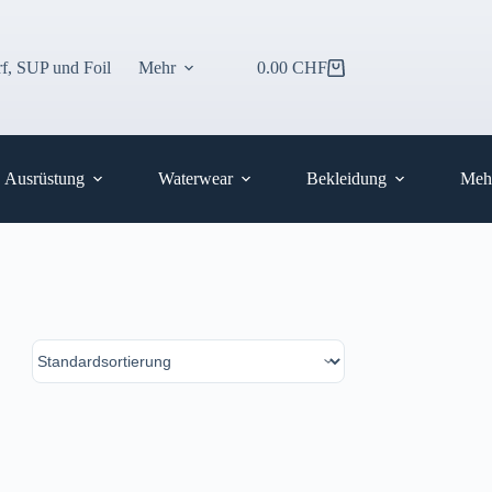
f, SUP und Foil
Mehr
0.00
CHF
Warenkorb
Ausrüstung
Waterwear
Bekleidung
Meh