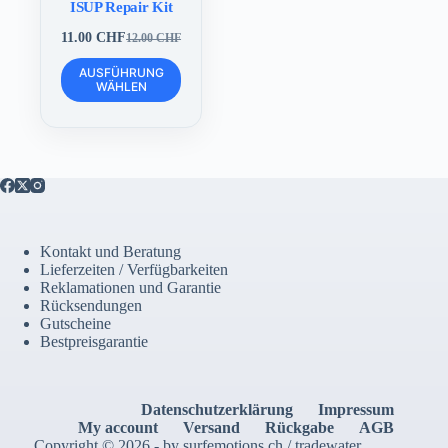
ISUP Repair Kit
11.00
CHF
12.00
CHF
Ursprünglicher
Aktueller
Preis
Preis
Dieses
AUSFÜHRUNG
war:
ist:
Produkt
WÄHLEN
12.00 CHF
11.00 CHF.
weist
mehrere
Varianten
auf.
Die
Optionen
können
auf
der
Kontakt und Beratung
Produktseite
Lieferzeiten / Verfügbarkeiten
gewählt
Reklamationen und Garantie
werden
Rücksendungen
Gutscheine
Bestpreisgarantie
Datenschutzerklärung
Impressum
My account
Versand
Rückgabe
AGB
Copyright © 2026 - by surfemotions.ch / tradewater