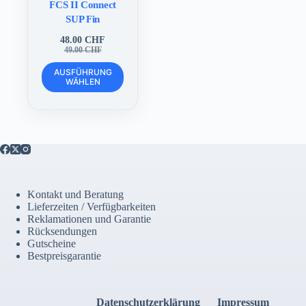
FCS II Connect
SUP Fin
48.00
CHF
Ursprünglicher
Aktueller
49.00
CHF
Preis
Preis
Dieses
war:
ist:
AUSFÜHRUNG
Produkt
WÄHLEN
49.00 CHF
48.00 CHF.
weist
mehrere
Varianten
auf.
Die
Optionen
können
auf
der
Kontakt und Beratung
Produktseite
Lieferzeiten / Verfügbarkeiten
gewählt
Reklamationen und Garantie
werden
Rücksendungen
Gutscheine
Bestpreisgarantie
Datenschutzerklärung
Impressum