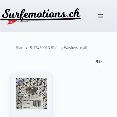
Zum
Inhalt
springen
Start
S.17450013 Sliding Washers small