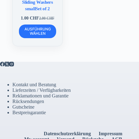
Sliding Washers
smallSet of 2
1.00
CHF
2.00
CHF
Ursprünglicher
Aktueller
Preis
Preis
Dieses
AUSFÜHRUNG
war:
ist:
Produkt
WÄHLEN
2.00 CHF
1.00 CHF.
weist
mehrere
Varianten
auf.
Die
Optionen
können
auf
der
Kontakt und Beratung
Produktseite
Lieferzeiten / Verfügbarkeiten
gewählt
Reklamationen und Garantie
werden
Rücksendungen
Gutscheine
Bestpreisgarantie
Datenschutzerklärung
Impressum