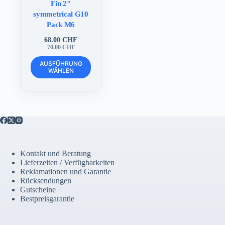
Fin 2″
symmetrical G10
Pack M6
68.00
CHF
Ursprünglicher
Aktueller
70.00
CHF
Preis
Preis
Dieses
war:
ist:
AUSFÜHRUNG
Produkt
WÄHLEN
70.00 CHF
68.00 CHF.
weist
mehrere
Varianten
auf.
Die
Optionen
können
auf
der
Kontakt und Beratung
Produktseite
Lieferzeiten / Verfügbarkeiten
gewählt
Reklamationen und Garantie
werden
Rücksendungen
Gutscheine
Bestpreisgarantie