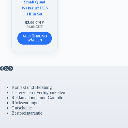
Small Quad
Wakesurf FCS
IIFin Set
92.00
CHF
Ursprünglicher
Aktueller
94.00
CHF
Preis
Preis
Dieses
war:
ist:
AUSFÜHRUNG
Produkt
WÄHLEN
94.00 CHF
92.00 CHF.
weist
mehrere
Varianten
auf.
Die
Optionen
können
auf
der
Kontakt und Beratung
Produktseite
Lieferzeiten / Verfügbarkeiten
gewählt
Reklamationen und Garantie
werden
Rücksendungen
Gutscheine
Bestpreisgarantie