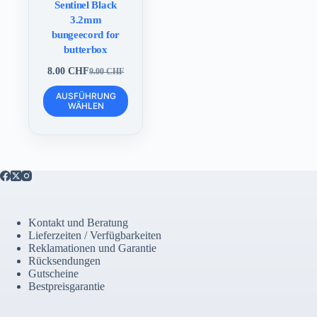
Sentinel Black
3.2mm
bungeecord for
butterbox
8.00
CHF
9.00
CHF
Ursprünglicher
Aktueller
Preis
Preis
Dieses
AUSFÜHRUNG
war:
ist:
Produkt
WÄHLEN
9.00 CHF
8.00 CHF.
weist
mehrere
Varianten
auf.
Die
Optionen
können
auf
der
Kontakt und Beratung
Produktseite
Lieferzeiten / Verfügbarkeiten
gewählt
Reklamationen und Garantie
werden
Rücksendungen
Gutscheine
Bestpreisgarantie