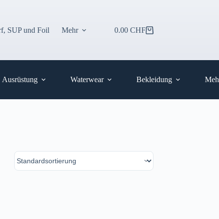
f, SUP und Foil
Mehr
0.00
CHF
Warenkorb
Ausrüstung
Waterwear
Bekleidung
Meh