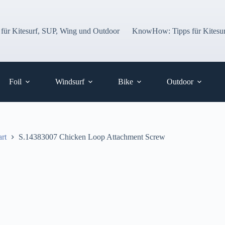
 für Kitesurf, SUP, Wing und Outdoor
KnowHow: Tipps für Kitesur
Foil
Windsurf
Bike
Outdoor
art
S.14383007 Chicken Loop Attachment Screw