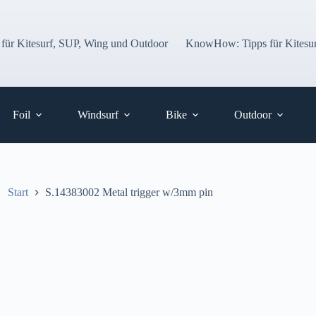
 für Kitesurf, SUP, Wing und Outdoor
KnowHow: Tipps für Kitesur
Foil
Windsurf
Bike
Outdoor
Start
S.14383002 Metal trigger w/3mm pin