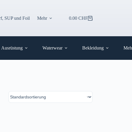
f, SUP und Foil
Mehr
0.00
CHF
Warenkorb
Ausrüstung
Waterwear
Bekleidung
Meh