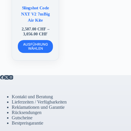
Slingshot Code
NXT V2 7mBig
Air Kite
2,507.00
CHF
–
Preisspanne:
3,056.00
CHF
2,507.00 CHF
Dieses
bis
AUSFÜHRUNG
Produkt
WÄHLEN
3,056.00 CHF
weist
mehrere
Varianten
auf.
Die
Optionen
können
auf
der
Kontakt und Beratung
Produktseite
Lieferzeiten / Verfügbarkeiten
gewählt
Reklamationen und Garantie
werden
Rücksendungen
Gutscheine
Bestpreisgarantie