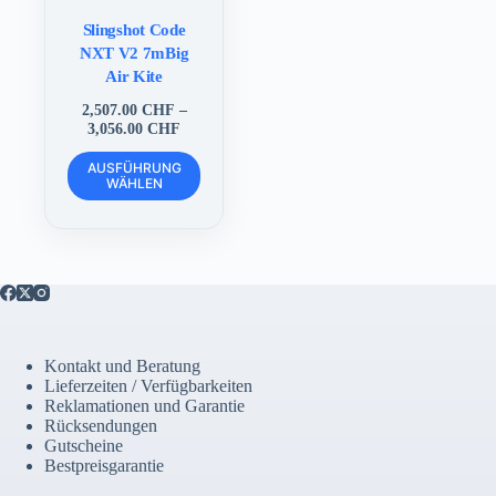
Slingshot Code
NXT V2 7mBig
Air Kite
2,507.00
CHF
–
Preisspanne:
3,056.00
CHF
2,507.00 CHF
Dieses
bis
AUSFÜHRUNG
Produkt
WÄHLEN
3,056.00 CHF
weist
mehrere
Varianten
auf.
Die
Optionen
können
auf
der
Kontakt und Beratung
Produktseite
Lieferzeiten / Verfügbarkeiten
gewählt
Reklamationen und Garantie
werden
Rücksendungen
Gutscheine
Bestpreisgarantie