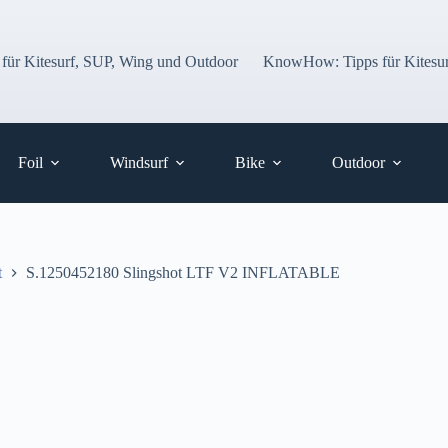
 für Kitesurf, SUP, Wing und Outdoor
KnowHow: Tipps für Kitesur
Foil
Windsurf
Bike
Outdoor
t
S.1250452180 Slingshot LTF V2 INFLATABLE