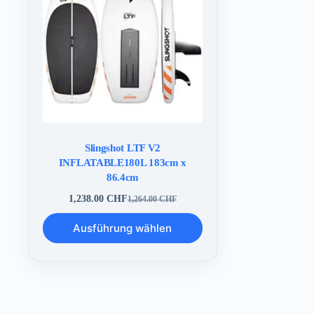
Slingshot LTF V2
INFLATABLE180L 183cm x
86.4cm
1,238.00
CHF
1,264.00
CHF
Ursprünglicher
Aktueller
Preis
Preis
Dieses
Ausführung wählen
war:
ist:
Produkt
1,264.00 CHF
1,238.00 CHF.
weist
mehrere
Varianten
auf.
Die
Optionen