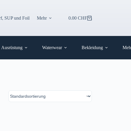
f, SUP und Foil
Mehr
0.00
CHF
Warenkorb
Ausrüstung
Waterwear
Bekleidung
Meh