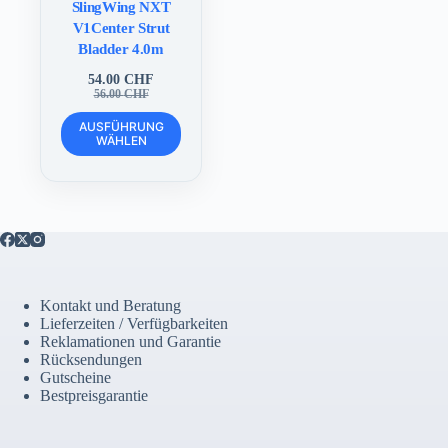
SlingWing NXT
V1Center Strut
Bladder 4.0m
54.00
CHF
Ursprünglicher
Aktueller
56.00
CHF
Preis
Preis
Dieses
war:
ist:
AUSFÜHRUNG
Produkt
WÄHLEN
56.00 CHF
54.00 CHF.
weist
mehrere
Varianten
auf.
Die
Optionen
können
auf
der
Kontakt und Beratung
Produktseite
Lieferzeiten / Verfügbarkeiten
gewählt
Reklamationen und Garantie
werden
Rücksendungen
Gutscheine
Bestpreisgarantie