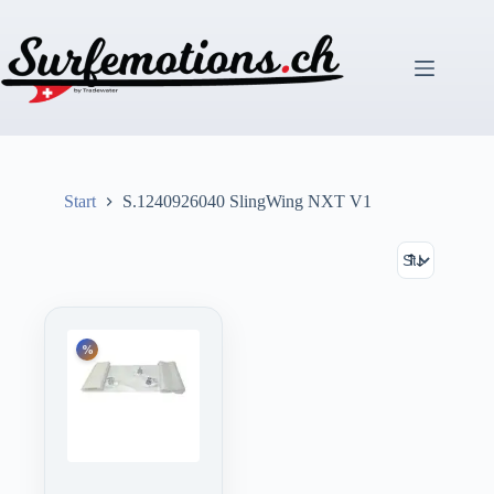
Zum
Inhalt
springen
Start
S.1240926040 SlingWing NXT V1