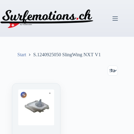
Zum
Inhalt
springen
Start
S.1240925050 SlingWing NXT V1