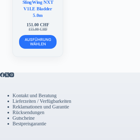
SlingWing NXT
V1LE Bladder
5.0m
151.00
CHF
Ursprünglicher
Aktueller
155.00
CHF
Preis
Preis
Dieses
war:
ist:
AUSFÜHRUNG
Produkt
WÄHLEN
155.00 CHF
151.00 CHF.
weist
mehrere
Varianten
auf.
Die
Optionen
können
auf
der
Kontakt und Beratung
Produktseite
Lieferzeiten / Verfügbarkeiten
gewählt
Reklamationen und Garantie
werden
Rücksendungen
Gutscheine
Bestpreisgarantie