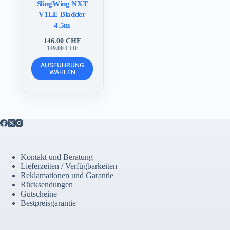
SlingWing NXT
V1LE Bladder
4.5m
146.00
CHF
Ursprünglicher
Aktueller
149.00
CHF
Preis
Preis
Dieses
war:
ist:
AUSFÜHRUNG
Produkt
WÄHLEN
149.00 CHF
146.00 CHF.
weist
mehrere
Varianten
auf.
Die
Optionen
können
auf
der
Kontakt und Beratung
Produktseite
Lieferzeiten / Verfügbarkeiten
gewählt
Reklamationen und Garantie
werden
Rücksendungen
Gutscheine
Bestpreisgarantie