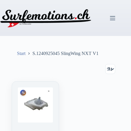
Zum
Inhalt
springen
Start
S.1240925045 SlingWing NXT V1