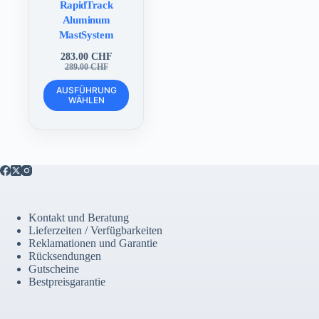
RapidTrack
Aluminum
MastSystem
283.00
CHF
Ursprünglicher
Aktueller
289.00
CHF
Preis
Preis
Dieses
war:
ist:
AUSFÜHRUNG
Produkt
WÄHLEN
289.00 CHF
283.00 CHF.
weist
mehrere
Varianten
auf.
Die
Optionen
können
auf
der
Kontakt und Beratung
Produktseite
Lieferzeiten / Verfügbarkeiten
gewählt
Reklamationen und Garantie
werden
Rücksendungen
Gutscheine
Bestpreisgarantie