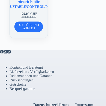
Airtech Paddle
V2ADJUSTABLE/CONTROL/POWER
179.00
CHF
Ursprünglicher
Aktueller
183.00
CHF
Preis
Preis
Dieses
war:
ist:
AUSFÜHRUNG
Produkt
WÄHLEN
183.00 CHF
179.00 CHF.
weist
mehrere
Varianten
auf.
Die
Optionen
können
auf
der
Kontakt und Beratung
Produktseite
Lieferzeiten / Verfügbarkeiten
gewählt
Reklamationen und Garantie
werden
Rücksendungen
Gutscheine
Bestpreisgarantie
Datenschutzerklärung
Impressum