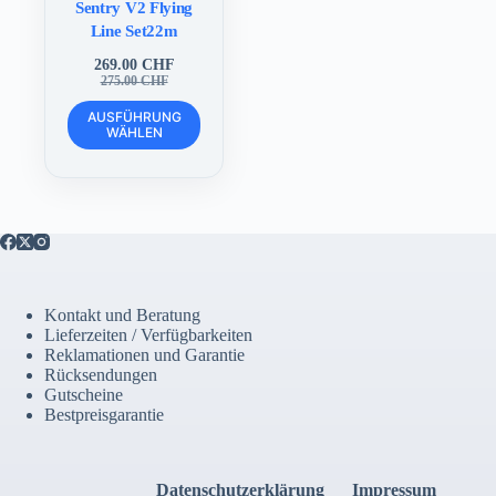
Sentry V2 Flying
Line Set22m
269.00
CHF
Ursprünglicher
Aktueller
275.00
CHF
Preis
Preis
Dieses
war:
ist:
AUSFÜHRUNG
Produkt
WÄHLEN
275.00 CHF
269.00 CHF.
weist
mehrere
Varianten
auf.
Die
Optionen
können
auf
der
Kontakt und Beratung
Produktseite
Lieferzeiten / Verfügbarkeiten
gewählt
Reklamationen und Garantie
werden
Rücksendungen
Gutscheine
Bestpreisgarantie
Datenschutzerklärung
Impressum