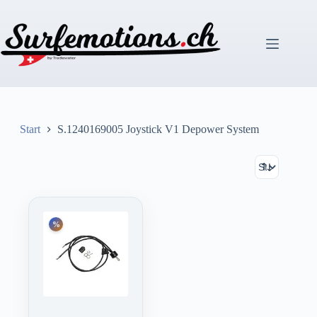
Zum
Inhalt
springen
Start
S.1240169005 Joystick V1 Depower System