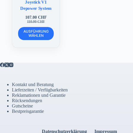
Joystick V1
Depower System
107.00
CHF
Ursprünglicher
Aktueller
110.00
CHF
Preis
Preis
Dieses
war:
ist:
AUSFÜHRUNG
Produkt
WÄHLEN
110.00 CHF
107.00 CHF.
weist
mehrere
Varianten
auf.
Die
Optionen
können
auf
der
Kontakt und Beratung
Produktseite
Lieferzeiten / Verfügbarkeiten
gewählt
Reklamationen und Garantie
werden
Rücksendungen
Gutscheine
Bestpreisgarantie
Datenschutzerklärung
Impressum