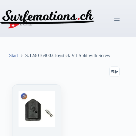
Zum
Inhalt
springen
Start
S.1240169003 Joystick V1 Split with Screw