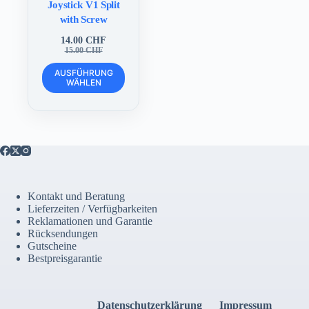
Joystick V1 Split
with Screw
14.00
CHF
Ursprünglicher
Aktueller
15.00
CHF
Preis
Preis
Dieses
war:
ist:
AUSFÜHRUNG
Produkt
WÄHLEN
15.00 CHF
14.00 CHF.
weist
mehrere
Varianten
auf.
Die
Optionen
können
auf
der
Kontakt und Beratung
Produktseite
Lieferzeiten / Verfügbarkeiten
gewählt
Reklamationen und Garantie
werden
Rücksendungen
Gutscheine
Bestpreisgarantie
Datenschutzerklärung
Impressum