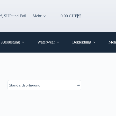
f, SUP und Foil
Mehr
0.00
CHF
Warenkorb
Ausrüstung
Waterwear
Bekleidung
Meh