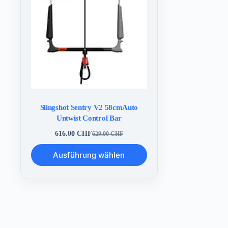
Slingshot Sentry V2 58cmAuto
Untwist Control Bar
616.00
CHF
629.00
CHF
Ursprünglicher
Aktueller
Preis
Preis
Dieses
Ausführung wählen
war:
ist:
Produkt
629.00 CHF
616.00 CHF.
weist
mehrere
Varianten
auf.
Die
Optionen
können