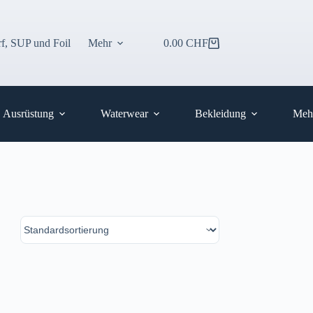
f, SUP und Foil
Mehr
0.00
CHF
Warenkorb
Ausrüstung
Waterwear
Bekleidung
Meh