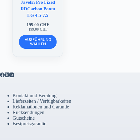
Javelin Pro Fixed
RDCarbon Boom
LG 4.5-7.5
195.00
CHF
Ursprünglicher
Aktueller
199.00
CHF
Preis
Preis
Dieses
war:
ist:
AUSFÜHRUNG
Produkt
WÄHLEN
199.00 CHF
195.00 CHF.
weist
mehrere
Varianten
auf.
Die
Optionen
können
auf
der
Kontakt und Beratung
Produktseite
Lieferzeiten / Verfügbarkeiten
gewählt
Reklamationen und Garantie
werden
Rücksendungen
Gutscheine
Bestpreisgarantie