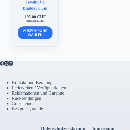
Javelin V1
Bladder 6.5m
195.00
CHF
Ursprünglicher
Aktueller
199.00
CHF
Preis
Preis
Dieses
war:
ist:
AUSFÜHRUNG
Produkt
WÄHLEN
199.00 CHF
195.00 CHF.
weist
mehrere
Varianten
auf.
Die
Optionen
können
auf
der
Kontakt und Beratung
Produktseite
Lieferzeiten / Verfügbarkeiten
gewählt
Reklamationen und Garantie
werden
Rücksendungen
Gutscheine
Bestpreisgarantie
Datenschutzerklärung
Impressum