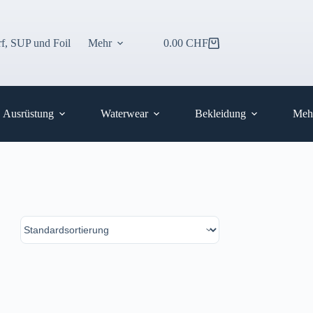
f, SUP und Foil
Mehr
0.00
CHF
Warenkorb
Ausrüstung
Waterwear
Bekleidung
Meh