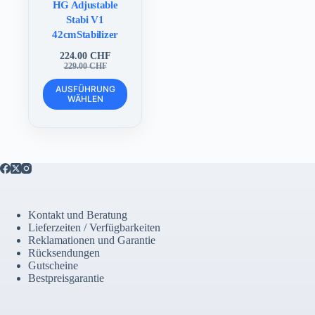
HG Adjustable
Stabi V1
42cmStabilizer
224.00
CHF
Ursprünglicher
Aktueller
229.00
CHF
Preis
Preis
Dieses
war:
ist:
AUSFÜHRUNG
Produkt
WÄHLEN
229.00 CHF
224.00 CHF.
weist
mehrere
Varianten
auf.
Die
Optionen
können
auf
der
Kontakt und Beratung
Produktseite
Lieferzeiten / Verfügbarkeiten
gewählt
Reklamationen und Garantie
werden
Rücksendungen
Gutscheine
Bestpreisgarantie