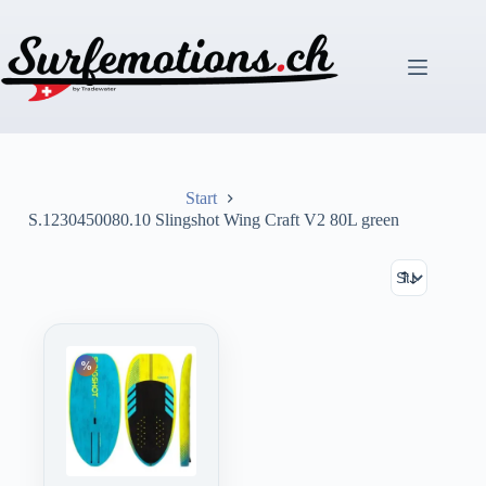
Zum
Inhalt
springen
Start
S.1230450080.10 Slingshot Wing Craft V2 80L green