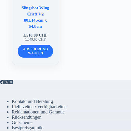
Slingshot Wing
Craft V2
80L145cm x
64.8cm
1,518.00
CHF
Ursprünglicher
Aktueller
1,549.00
CHF
Preis
Preis
Dieses
war:
ist:
AUSFÜHRUNG
Produkt
WÄHLEN
1,549.00 CHF
1,518.00 CHF.
weist
mehrere
Varianten
auf.
Die
Optionen
können
auf
der
Kontakt und Beratung
Produktseite
Lieferzeiten / Verfügbarkeiten
gewählt
Reklamationen und Garantie
werden
Rücksendungen
Gutscheine
Bestpreisgarantie