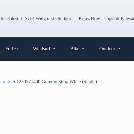
 für Kitesurf, SUP, Wing und Outdoor
KnowHow: Tipps für Kitesur
Foil
Windsurf
Bike
Outdoor
tart
S.1230377400 Gummy Strap White (Single)