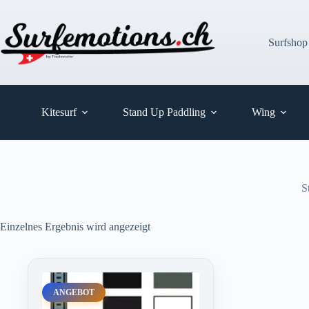
Zum
Inhalt
springen
Surfshop
Kitesurf
Stand Up Paddling
Wing
S
Einzelnes Ergebnis wird angezeigt
ANGEBOT