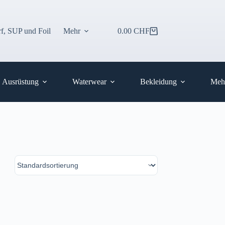
f, SUP und Foil
Mehr
0.00
CHF
Warenkorb
Ausrüstung
Waterwear
Bekleidung
Meh