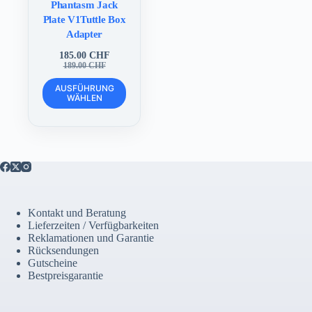
Phantasm Jack
Plate V1Tuttle Box
Adapter
185.00
CHF
Ursprünglicher
Aktueller
189.00
CHF
Preis
Preis
Dieses
war:
ist:
AUSFÜHRUNG
Produkt
WÄHLEN
189.00 CHF
185.00 CHF.
weist
mehrere
Varianten
auf.
Die
Optionen
können
auf
der
Kontakt und Beratung
Produktseite
Lieferzeiten / Verfügbarkeiten
gewählt
Reklamationen und Garantie
werden
Rücksendungen
Gutscheine
Bestpreisgarantie