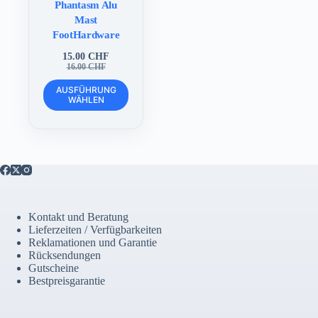
Phantasm Alu
Mast
FootHardware
15.00
CHF
Ursprünglicher
Aktueller
16.00
CHF
Preis
Preis
Dieses
war:
ist:
AUSFÜHRUNG
Produkt
WÄHLEN
16.00 CHF
15.00 CHF.
weist
mehrere
Varianten
auf.
Die
Optionen
können
auf
der
Kontakt und Beratung
Produktseite
Lieferzeiten / Verfügbarkeiten
gewählt
Reklamationen und Garantie
werden
Rücksendungen
Gutscheine
Bestpreisgarantie