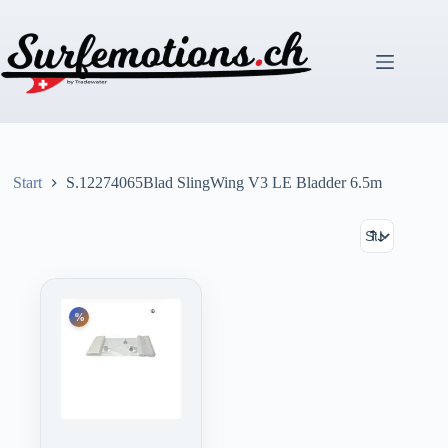
Zum
Inhalt
springen
Start
S.12274065Blad SlingWing V3 LE Bladder 6.5m