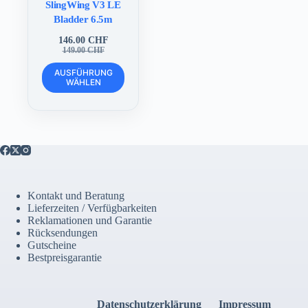
SlingWing V3 LE
Bladder 6.5m
146.00
CHF
Ursprünglicher
Aktueller
149.00
CHF
Preis
Preis
Dieses
war:
ist:
AUSFÜHRUNG
Produkt
WÄHLEN
149.00 CHF
146.00 CHF.
weist
mehrere
Varianten
auf.
Die
Optionen
können
auf
der
Kontakt und Beratung
Produktseite
Lieferzeiten / Verfügbarkeiten
gewählt
Reklamationen und Garantie
werden
Rücksendungen
Gutscheine
Bestpreisgarantie
Datenschutzerklärung
Impressum