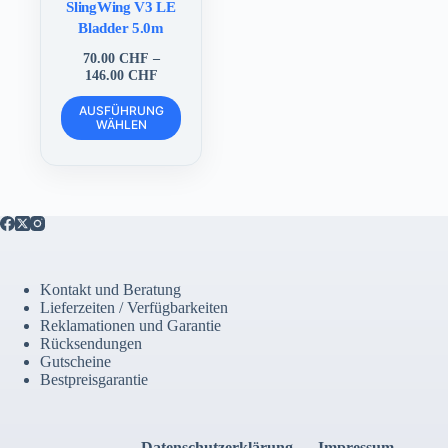
SlingWing V3 LE
Bladder 5.0m
70.00
CHF
–
Preisspanne:
146.00
CHF
70.00 CHF
Dieses
bis
AUSFÜHRUNG
Produkt
WÄHLEN
146.00 CHF
weist
mehrere
Varianten
auf.
Die
Optionen
können
auf
der
Kontakt und Beratung
Produktseite
Lieferzeiten / Verfügbarkeiten
gewählt
Reklamationen und Garantie
werden
Rücksendungen
Gutscheine
Bestpreisgarantie
Datenschutzerklärung
Impressum