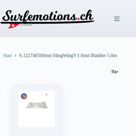
Zum
Inhalt
springen
Start
S.12274050Strut SlingWingV3 Strut Bladder 5.0m