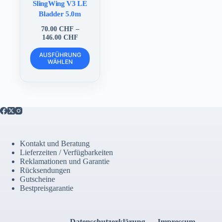
SlingWing V3 LE
Bladder 5.0m
70.00
CHF
–
Preisspanne:
146.00
CHF
70.00 CHF
Dieses
bis
AUSFÜHRUNG
Produkt
WÄHLEN
146.00 CHF
weist
mehrere
Varianten
auf.
Die
Optionen
können
auf
der
Kontakt und Beratung
Produktseite
Lieferzeiten / Verfügbarkeiten
gewählt
Reklamationen und Garantie
werden
Rücksendungen
Gutscheine
Bestpreisgarantie
Datenschutzerklärung
Impressum