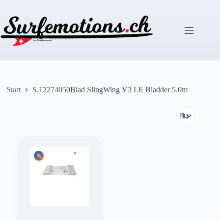
Zum
Inhalt
springen
Start
S.12274050Blad SlingWing V3 LE Bladder 5.0m