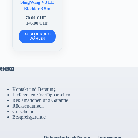
SlingWing V3 LE
Bladder 3.5m
70.00
CHF
–
Preisspanne:
146.00
CHF
70.00 CHF
Dieses
bis
AUSFÜHRUNG
Produkt
WÄHLEN
146.00 CHF
weist
mehrere
Varianten
auf.
Die
Optionen
können
auf
der
Kontakt und Beratung
Produktseite
Lieferzeiten / Verfügbarkeiten
gewählt
Reklamationen und Garantie
werden
Rücksendungen
Gutscheine
Bestpreisgarantie
Datenschutzerklärung
Impressum