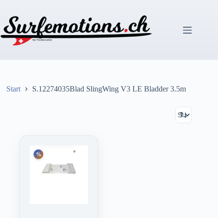
Zum
Inhalt
springen
Start
S.12274035Blad SlingWing V3 LE Bladder 3.5m